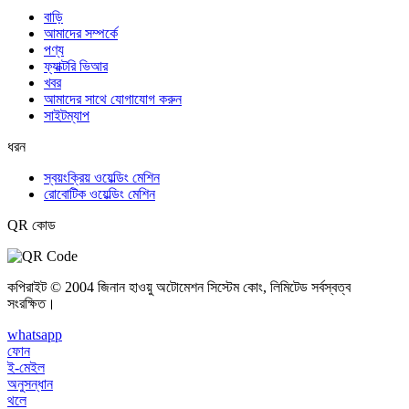
বাড়ি
আমাদের সম্পর্কে
পণ্য
ফ্যাক্টরি ভিআর
খবর
আমাদের সাথে যোগাযোগ করুন
সাইটম্যাপ
ধরন
স্বয়ংক্রিয় ওয়েল্ডিং মেশিন
রোবোটিক ওয়েল্ডিং মেশিন
QR কোড
কপিরাইট © 2004 জিনান হাওয়ু অটোমেশন সিস্টেম কোং, লিমিটেড সর্বস্বত্ব
সংরক্ষিত।
whatsapp
ফোন
ই-মেইল
অনুসন্ধান
থলে