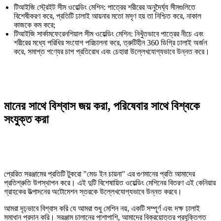
টিআইজি স্ট্রেইট সীম ওয়েল্ডিং মেশিন: পাত্রের শরীরের অনুদৈর্ঘ্য সীমগুলিতে
বিশেষীকরণ করে, প্রতিটি ঢালাই আয়নার মতো মসৃণ হয় তা নিশ্চিত করে, নাকাল
কাজকে কম করে;
টিআইজি সার্কামফেরেনশিয়াল সীম ওয়েল্ডিং মেশিন: নিখুঁতভাবে পাত্রের নীচে এবং
শরীরের মধ্যে পরিধির সংযোগ পরিচালনা করে, ত্রুটিহীন 360 ডিগ্রি ঢালাই অর্জন
করে, সমাপ্ত পণ্যের চাপ প্রতিরোধ এবং চেহারা উল্লেখযোগ্যভাবে উন্নত করে।
মানের সাথে বিশ্বাস জয় করা, পরিষেবার সাথে বিশ্বকে
সংযুক্ত করা
প্রেরিত সরঞ্জামের প্রতিটি টুকরো "মেড ইন চায়না" এর গুণমানের প্রতি আমাদের
প্রতিশ্রুতি উপস্থাপন করে। এই দুটি বিশেষায়িত ওয়েল্ডিং মেশিনের বিতরণ এই কেনিয়ার
গ্রাহকের উত্পাদনের অটোমেশন স্তরকে উল্লেখযোগ্যভাবে উন্নত করবে।
আমরা দৃঢ়ভাবে বিশ্বাস করি যে আমরা শুধু মেশিন নয়, একটি সম্পূর্ণ এবং দক্ষ ঢালাই
সমাধান প্রদান করি। সরঞ্জাম চালানের পাশাপাশি, আমাদের বিক্রয়োত্তর প্রযুক্তিগত