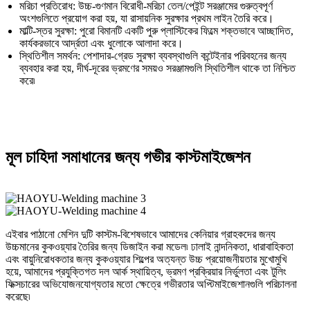
মরিচা প্রতিরোধ: উচ্চ-গুণমান বিরোধী-মরিচা তেল/পেইন্ট সরঞ্জামের গুরুত্বপূর্ণ
অংশগুলিতে প্রয়োগ করা হয়, যা রাসায়নিক সুরক্ষার প্রথম লাইন তৈরি করে।
মাল্টি-স্তর সুরক্ষা: পুরো বিমানটি একটি পুরু প্লাস্টিকের ফিল্মে শক্তভাবে আচ্ছাদিত,
কার্যকরভাবে আর্দ্রতা এবং ধুলোকে আলাদা করে।
স্থিতিশীল সমর্থন: পেশাদার-গ্রেড সুরক্ষা ব্যবস্থাগুলি কন্টেইনার পরিবহনের জন্য
ব্যবহার করা হয়, দীর্ঘ-দূরের ভ্রমণের সময়ও সরঞ্জামগুলি স্থিতিশীল থাকে তা নিশ্চিত
করে৷
মূল চাহিদা সমাধানের জন্য গভীর কাস্টমাইজেশন
এইবার পাঠানো মেশিন দুটি কাস্টম-বিশেষভাবে আমাদের কেনিয়ার গ্রাহকদের জন্য
উচ্চমানের কুকওয়্যার তৈরির জন্য ডিজাইন করা মডেল৷ ঢালাই নান্দনিকতা, ধারাবাহিকতা
এবং বায়ুনিরোধকতার জন্য কুকওয়্যার শিল্পের অত্যন্ত উচ্চ প্রয়োজনীয়তার মুখোমুখি
হয়ে, আমাদের প্রযুক্তিগত দল আর্ক স্থায়িত্ব, ভ্রমণ প্রক্রিয়ার নির্ভুলতা এবং টুলিং
ফিক্সচারের অভিযোজনযোগ্যতার মতো ক্ষেত্রে গভীরতার অপ্টিমাইজেশানগুলি পরিচালনা
করেছে৷