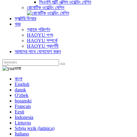
সিএনসি মাল্টি এক্সিস ওয়েল্ডিং মেশিন
রোবোটিক ওয়েল্ডিং মেশিন
ফ্যাক্টরি ভিআর
খবর
গ্রাহক পরিদর্শন
HAOYU পণ্য
HAOYU সম্পর্কে
HAOYU প্রদর্শনী
আমাদের সাথে যোগাযোগ করুন
ভাষা
বাংলা
English
dansk
O'zbek
bosanski
Français
Eesti
Indonesia
Lietuvių
Srbija jezik (latinica)
Italiano